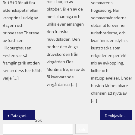
rum i början av
år 1810 för att fira
sommarens
oktober, är en av de
äktenskapet mellan
högsäsong. När
mest charmiga och
kronprins Ludvig av
sommarmånaderna
unika evenemangen i
Bayern och
ebbar ut försvinner
den franska
prinsessan Therese
turisthorderna, och
huvudstaden. Den
av Sachsen-
kvar finns en idyllisk
hedrar den årliga
Hildburghausen.
kuststräcka som
druvskörden från
Festen var så
erbjuder en perfekt
vingården Clos
framgångsrik att den
mix av avkoppling,
Montmartre, en av de
sedan dess har hållits
kultur och
få kvarvarande
varje […]
matupplevelser. Under
vingårdarna i […]
hösten får besökare
chansen att njuta av
[…]
Inläggsnavigering
Patagonien på Våren – Ett Naturparadis i Argentina och Chile
Reykjavik: varma källor och norrsken i karg natur
Sök
Sök