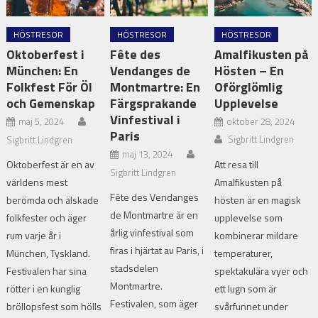
HÖSTRESOR
HÖSTRESOR
HÖSTRESOR
Oktoberfest i
Fête des
Amalfikusten på
München: En
Vendanges de
Hösten – En
Folkfest För Öl
Montmartre: En
Oförglömlig
och Gemenskap
Färgsprakande
Upplevelse
Vinfestival i
maj 5, 2024
oktober 28, 2024
Paris
Sigbritt Lindgren
Sigbritt Lindgren
maj 13, 2024
Oktoberfest är en av
Att resa till
Sigbritt Lindgren
världens mest
Amalfikusten på
Fête des Vendanges
berömda och älskade
hösten är en magisk
de Montmartre är en
folkfester och äger
upplevelse som
årlig vinfestival som
rum varje år i
kombinerar mildare
firas i hjärtat av Paris, i
München, Tyskland.
temperaturer,
stadsdelen
Festivalen har sina
spektakulära vyer och
Montmartre.
rötter i en kunglig
ett lugn som är
Festivalen, som äger
bröllopsfest som hölls
svårfunnet under