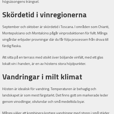
högsäsongens trängsel.
Skördetid i vinregionerna
September och oktober är skördetid i Toscana. I områden som Chianti,
Montepulciano och Montalcino pågår vinproduktionen för fullt. Många
vingårdar erbjuder provningar där du får följa processen från druva till
färdig flaska.
Att sitta på en terrass med utsikt över böljande vinfält, med ett glas
lokalt vin i handen, är en av höstens stora höjdpunkter.
Vandringar i milt klimat
Hösten är idealisk för vandring. Temperaturen är behaglig och
landskapet är som mest färgstarkt. Det finns gott om markerade leder
genom vinodlingar, olivlundar och små medeltida byar.
Många väljer att kombinera kortare vandringar med stopp i små städer