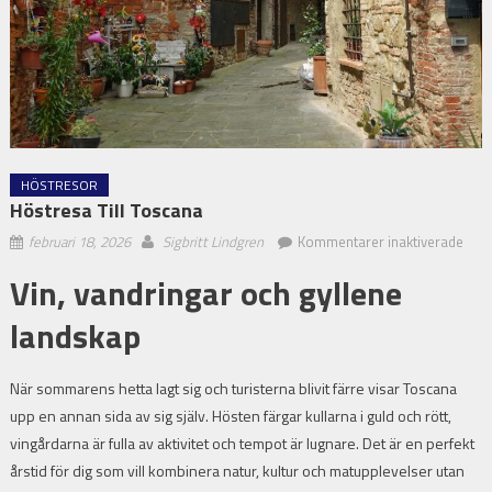
HÖSTRESOR
Höstresa Till Toscana
för
februari 18, 2026
Sigbritt Lindgren
Kommentarer inaktiverade
Höst
Vin, vandringar och gyllene
till
Tos
landskap
När sommarens hetta lagt sig och turisterna blivit färre visar Toscana
upp en annan sida av sig själv. Hösten färgar kullarna i guld och rött,
vingårdarna är fulla av aktivitet och tempot är lugnare. Det är en perfekt
årstid för dig som vill kombinera natur, kultur och matupplevelser utan