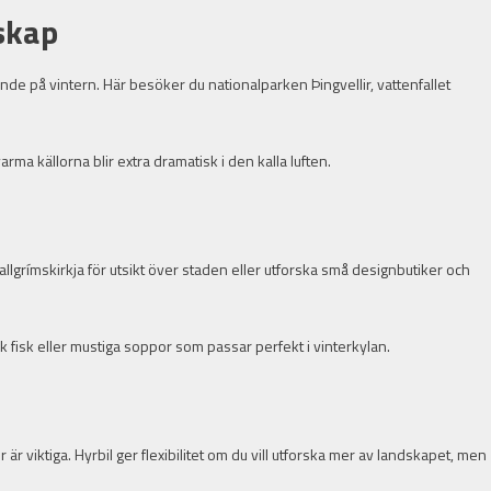
dskap
nde på vintern. Här besöker du nationalparken Þingvellir, vattenfallet
rma källorna blir extra dramatisk i den kalla luften.
ök Hallgrímskirkja för utsikt över staden eller utforska små designbutiker och
k fisk eller mustiga soppor som passar perfekt i vinterkylan.
är viktiga. Hyrbil ger flexibilitet om du vill utforska mer av landskapet, men