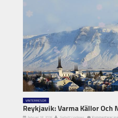
VINTERRESOR
Reykjavik: Varma Källor Och 
februari 18, 2026
Sigbritt Lindgren
Kommentarer ina