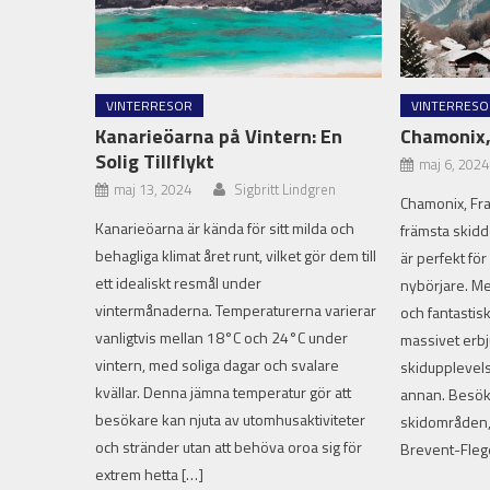
VINTERRESOR
VINTERRESO
Kanarieöarna på Vintern: En
Chamonix,
Solig Tillflykt
maj 6, 2024
maj 13, 2024
Sigbritt Lindgren
Chamonix, Fra
Kanarieöarna är kända för sitt milda och
främsta skidd
behagliga klimat året runt, vilket gör dem till
är perfekt fö
ett idealiskt resmål under
nybörjare. Me
vintermånaderna. Temperaturerna varierar
och fantastis
vanligtvis mellan 18°C och 24°C under
massivet erb
vintern, med soliga dagar och svalare
skidupplevels
kvällar. Denna jämna temperatur gör att
annan. Besöka
besökare kan njuta av utomhusaktiviteter
skidområden,
och stränder utan att behöva oroa sig för
Brevent-Fleg
extrem hetta […]