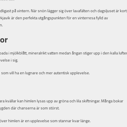
Reykjavik:
ydligast på vintern. När snön lägger sig över lavafälten och dagsljuset är kort
varma
javik är den perfekta utgångspunkten för en vinterresa fylld av
källor
och
n.
norrsken
lor
i
karg
natur
ada i mjölkblått, mineralrikt vatten medan ångan stiger upp i den kalla lufte
else i sig.
 som vill ha en lugnare och mer autentisk upplevelse.
ara kvällar kan himlen lysas upp av gröna och lila skiftningar. Många bokar
sbygden där chanserna är som störst.
 över himlen är en upplevelse som stannar kvar länge.