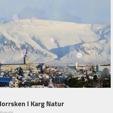
Norrsken I Karg Natur
för
ktiverade