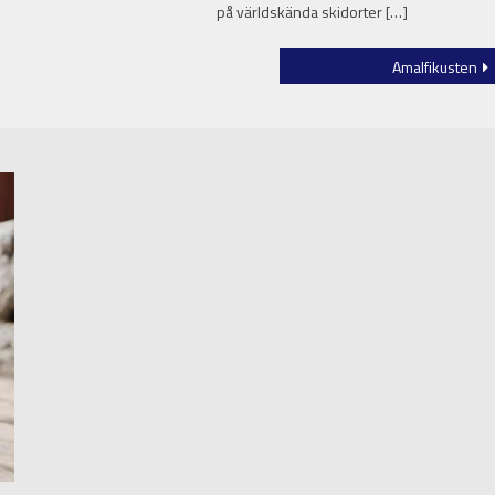
på världskända skidorter […]
Amalfikusten