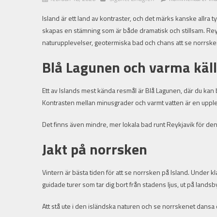
Island är ett land av kontraster, och det märks kanske allra t
skapas en stämning som är både dramatisk och stillsam. Reyk
naturupplevelser, geotermiska bad och chans att se norrske
Blå Lagunen och varma käl
Ett av Islands mest kända resmål är Blå Lagunen, där du kan b
Kontrasten mellan minusgrader och varmt vatten är en upplev
Det finns även mindre, mer lokala bad runt Reykjavik för den
Jakt på norrsken
Vintern är bästa tiden för att se norrsken på Island. Under kl
guidade turer som tar dig bort från stadens ljus, ut på land
Att stå ute i den isländska naturen och se norrskenet dansa