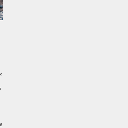
nd
a
ng