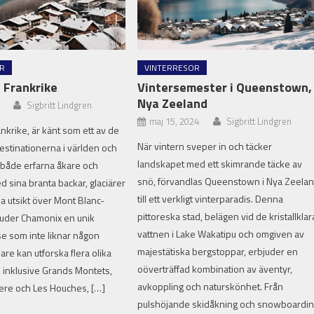
R
VINTERRESOR
 Frankrike
Vintersemester i Queenstown,
Nya Zeeland
Sigbritt Lindgren
maj 15, 2024
Sigbritt Lindgren
nkrike, är känt som ett av de
När vintern sveper in och täcker
estinationerna i världen och
landskapet med ett skimrande täcke av
r både erfarna åkare och
snö, förvandlas Queenstown i Nya Zeela
d sina branta backar, glaciärer
till ett verkligt vinterparadis. Denna
ka utsikt över Mont Blanc-
pittoreska stad, belägen vid de kristallklar
juder Chamonix en unik
vattnen i Lake Wakatipu och omgiven av
e som inte liknar någon
majestätiska bergstoppar, erbjuder en
re kan utforska flera olika
oöverträffad kombination av äventyr,
 inklusive Grands Montets,
avkoppling och naturskönhet. Från
ere och Les Houches, […]
pulshöjande skidåkning och snowboardi